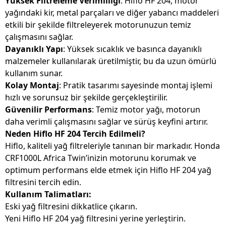
Yüksek Filtreleme Verimliliği
: Hiflo HF 204, motor
yağındaki kir, metal parçaları ve diğer yabancı maddeleri
etkili bir şekilde filtreleyerek motorunuzun temiz
çalışmasını sağlar.
Dayanıklı Yapı
: Yüksek sıcaklık ve basınca dayanıklı
malzemeler kullanılarak üretilmiştir, bu da uzun ömürlü
kullanım sunar.
Kolay Montaj
: Pratik tasarımı sayesinde montaj işlemi
hızlı ve sorunsuz bir şekilde gerçekleştirilir.
Güvenilir Performans
: Temiz motor yağı, motorun
daha verimli çalışmasını sağlar ve sürüş keyfini artırır.
Neden Hiflo HF 204 Tercih Edilmeli?
Hiflo, kaliteli yağ filtreleriyle tanınan bir markadır. Honda
CRF1000L Africa Twin’inizin motorunu korumak ve
optimum performans elde etmek için Hiflo HF 204 yağ
filtresini tercih edin.
Kullanım Talimatları:
Eski yağ filtresini dikkatlice çıkarın.
Yeni Hiflo HF 204 yağ filtresini yerine yerleştirin.