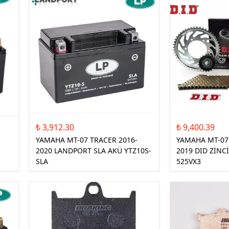
TEKSTİL MONTLAR
KASK YEDEK
PARÇALARI
₺ 3,912.30
₺ 9,400.39
YAMAHA MT-07 TRACER 2016-
YAMAHA MT-07
2020 LANDPORT SLA AKÜ YTZ10S-
2019 DID ZİNC
SLA
525VX3