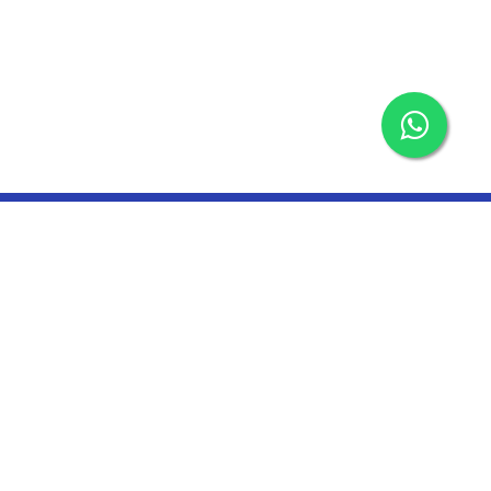
un!
sinizi bırakarak yeniliklerden haberdar olabilirsiniz!
resi
Kayıt Ol