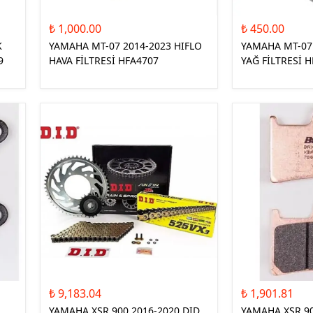
₺ 1,000.00
₺ 450.00
K
YAMAHA MT-07 2014-2023 HIFLO
YAMAHA MT-07 
9
HAVA FİLTRESİ HFA4707
YAĞ FİLTRESİ 
₺ 9,183.04
₺ 1,901.81
YAMAHA XSR 900 2016-2020 DID
YAMAHA XSR 90