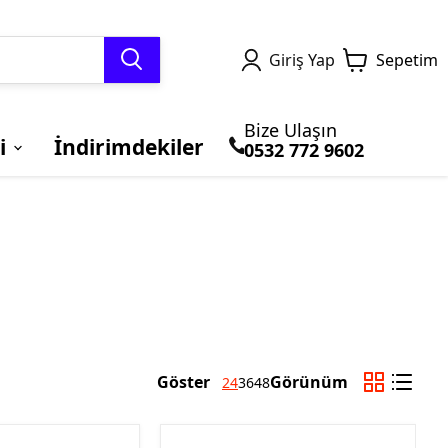
Giriş Yap
Sepetim
Bize Ulaşın
i
İndirimdekiler
0532 772 9602
TERMAL GİYİM ve
MOTOSİKLET
Honda
BLUETOOTH ve
BRANDALAR
Kawasaki
BALACLAVA
ÇANTALARI
İNTERCOM
Göster
Görünüm
24
36
48