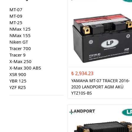
MT-07
MT-09
MT-25
NMax 125
NMax 155
Niken GT
Tracer 700
Tracer 9
X-Max 250
X-Max 300 ABS
₺ 2,934.23
XSR 900
YAMAHA MT-07 TRACER 2016-
YBR 125
2020 LANDPORT AGM AKÜ
YZF R25
YTZ10S-BS