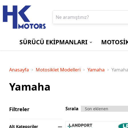
SÜRÜCÜ EKİPMANLARI
MOTOSİK
BOT ve ÇİZMELER
EKRAN/GÖSTERGE
Aprilia
PANTOLONLAR
MOTOSİKLET
Bajaj
KORUYUCU
KİLİTLERİ
Anasayfa
Motosiklet Modelleri
Yamaha
Yamah
Suzuki
Triumph
Yamaha
SÜRÜCÜ
YAĞMURLUKLAR
ÇANTALARI
Sırala
Filtreler
Alt Kategoriler