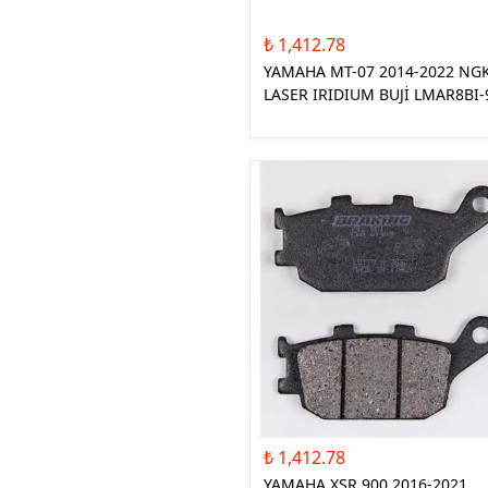
₺ 1,412.78
YAMAHA MT-07 2014-2022 NG
LASER IRIDIUM BUJİ LMAR8BI-
₺ 1,412.78
YAMAHA XSR 900 2016-2021