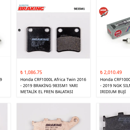
TEKSTİL MONTLAR
KASK YEDEK
PARÇALARI
₺ 1,086.75
₺ 2,010.49
9
Honda CRF1000L Africa Twin 2016
Honda CRF1000L
- 2019 BRAKİNG 983SM1 YARI
- 2019 NGK SI
METALİK EL FREN BALATASI
IRIDIUM BUJİ