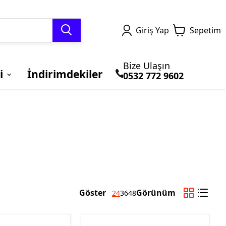
Giriş Yap
Sepetim
Bize Ulaşın
i
İndirimdekiler
0532 772 9602
TERMAL GİYİM ve
MOTOSİKLET
Honda
BLUETOOTH ve
BRANDALAR
Kawasaki
BALACLAVA
ÇANTALARI
İNTERCOM
Göster
Görünüm
24
36
48