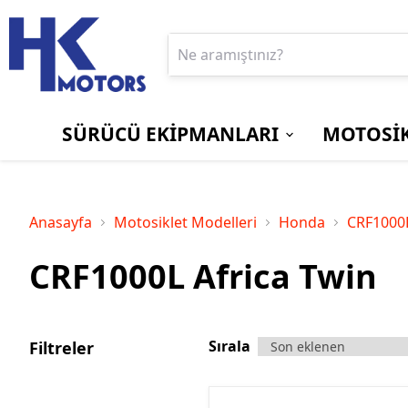
SÜRÜCÜ EKİPMANLARI
MOTOSİK
BOT ve ÇİZMELER
EKRAN/GÖSTERGE
Aprilia
PANTOLONLAR
MOTOSİKLET
Bajaj
KORUYUCU
KİLİTLERİ
Anasayfa
Motosiklet Modelleri
Honda
CRF1000L
Suzuki
Triumph
CRF1000L Africa Twin
SÜRÜCÜ
YAĞMURLUKLAR
ÇANTALARI
Sırala
Filtreler