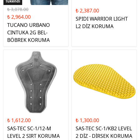
Tükendi
Tükendi
₺ 3,078.00
₺ 2,387.00
₺ 2,964.00
SPIDI WARRIOR LIGHT
TUCANO URBANO
L2 DİZ KORUMA
CINTUKA 2G BEL-
BÖBREK KORUMA
₺ 1,612.00
₺ 1,300.00
SAS-TEC SC-1/12-M
SAS-TEC SC-1/KB2 LEVEL
LEVEL 2 SIRT KORUMA
2 DİZ - DİRSEK KORUMA