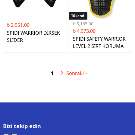
Tükendi
Tükendi
₺ 5,165.00
₺ 2,951.00
₺ 4,973.00
SPIDI WARRIOR DİRSEK
SPIDI SAFETY WARRIOR
SLIDER
LEVEL 2 SIRT KORUMA
1
2
Sonraki
Bizi takip edin