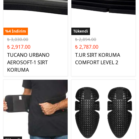
%4 İndirim
Tükendi
Tükendi
₺ 3,030.00
₺ 2,894.00
₺ 2,917.00
₺ 2,787.00
TUCANO URBANO
T.UR SIRT KORUMA
AEROSOFT-1 SIRT
COMFORT LEVEL 2
KORUMA