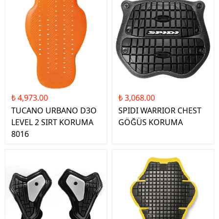
₺ 4,973.00
₺ 3,068.00
TUCANO URBANO D3O
SPIDI WARRIOR CHEST
LEVEL 2 SIRT KORUMA
GÖĞÜS KORUMA
8016