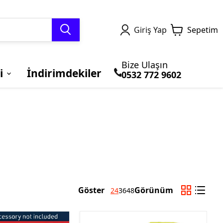
Giriş Yap
Sepetim
Bize Ulaşın
i
İndirimdekiler
0532 772 9602
TERMAL GİYİM ve
MOTOSİKLET
Honda
BLUETOOTH ve
BRANDALAR
Kawasaki
BALACLAVA
ÇANTALARI
İNTERCOM
Göster
Görünüm
24
36
48