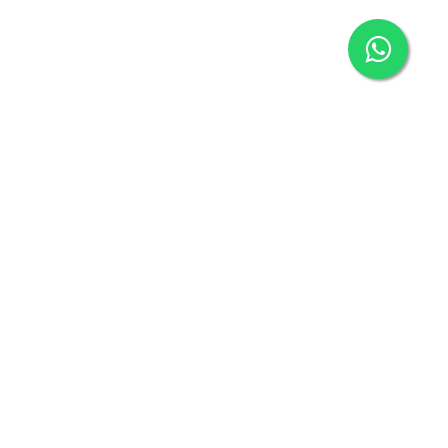
un!
sinizi bırakarak yeniliklerden haberdar olabilirsiniz!
resi
Kayıt Ol