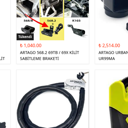
Tükendi
₺ 1,040.00
₺ 2,514.00
ARTAGO 568.2 69TB / 69X KİLİT
ARTAGO URBA
LİT
SABİTLEME BRAKETİ
UR99MA