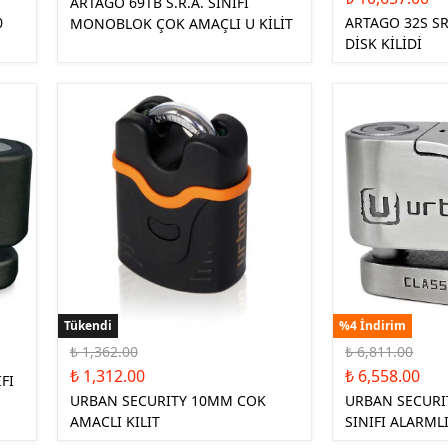
ARTAGO 69TB S.R.A. SINIFI
0
ARTAGO 32S SR
MONOBLOK ÇOK AMAÇLI U KİLİT
DİSK KİLİDİ
Tükendi
Tükendi
%4 İndirim
₺ 1,362.00
₺ 6,811.00
₺ 1,312.00
₺ 6,558.00
FI
URBAN SECURITY 10MM COK
URBAN SECURI
AMACLI KILIT
SINIFI ALARMLI