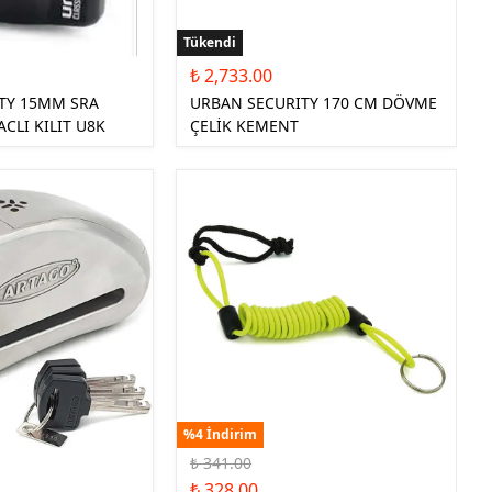
Tükendi
₺ 2,733.00
TY 15MM SRA
URBAN SECURITY 170 CM DÖVME
ACLI KILIT U8K
ÇELİK KEMENT
%4 İndirim
₺ 341.00
₺ 328.00