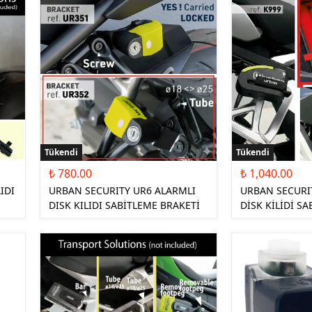
TEKSTİL MONTLAR
KASK YEDEK
PARÇALARI
Tükendi
Tükendi
₺ 780.00
₺ 1,040.00
IDI
URBAN SECURITY UR6 ALARMLI
URBAN SECURI
DISK KILIDI SABİTLEME BRAKETİ
DİSK KİLİDİ S