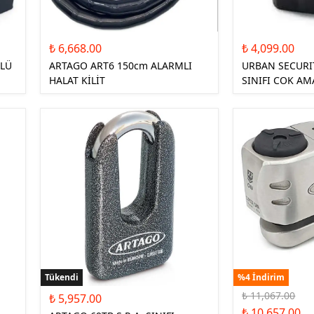
₺ 6,668.00
₺ 4,099.00
LÜ
ARTAGO ART6 150cm ALARMLI
URBAN SECURI
HALAT KİLİT
SINIFI COK AM
Tükendi
%4 İndirim
₺ 11,067.00
₺ 5,957.00
₺ 10,657.00