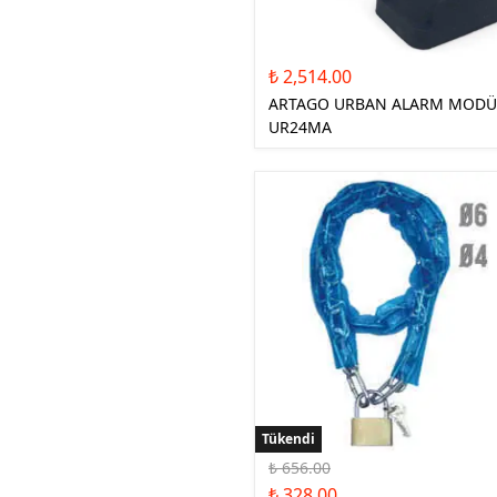
₺ 2,514.00
ARTAGO URBAN ALARM MODÜ
UR24MA
Tükendi
Tükendi
₺ 656.00
₺ 328.00