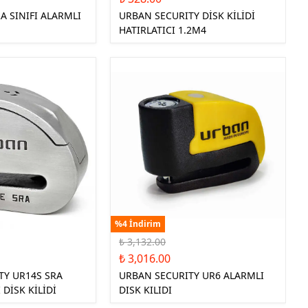
A SINIFI ALARMLI
URBAN SECURITY DİSK KİLİDİ
HATIRLATICI 1.2M4
%4 İndirim
₺ 3,132.00
₺ 3,016.00
TY UR14S SRA
URBAN SECURITY UR6 ALARMLI
 DİSK KİLİDİ
DISK KILIDI