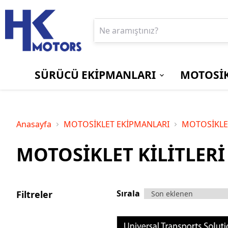
SÜRÜCÜ EKİPMANLARI
MOTOSİK
BOT ve ÇİZMELER
EKRAN/GÖSTERGE
Aprilia
PANTOLONLAR
MOTOSİKLET
Bajaj
KORUYUCU
KİLİTLERİ
Anasayfa
MOTOSİKLET EKİPMANLARI
MOTOSİKLET
Suzuki
Triumph
MOTOSİKLET KİLİTLERİ
SÜRÜCÜ
YAĞMURLUKLAR
ÇANTALARI
Sırala
Filtreler