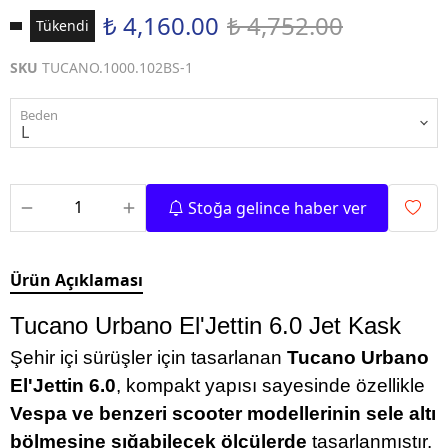
₺ 4,160.00
₺ 4,752.00
Tükendi
SKU
TUCANO.1000.102BS-1
Beden
Stoğa gelince haber ver
Ürün Açıklaması
Tucano Urbano El'Jettin 6.0 Jet Kask
Şehir içi sürüşler için tasarlanan
Tucano Urbano
El'Jettin 6.0
, kompakt yapısı sayesinde özellikle
Vespa ve benzeri scooter modellerinin sele altı
bölmesine sığabilecek ölçülerde
tasarlanmıştır.