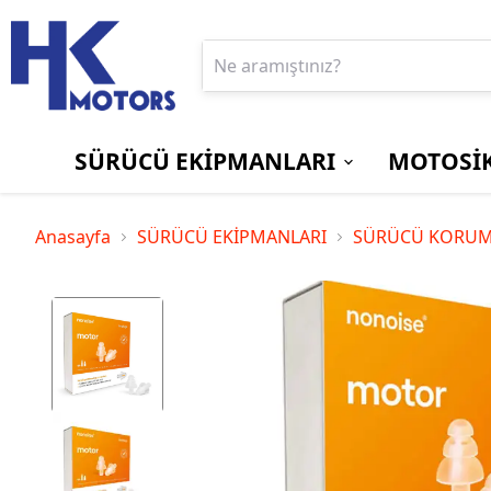
SÜRÜCÜ EKİPMANLARI
MOTOSİK
BOT ve ÇİZMELER
EKRAN/GÖSTERGE
Aprilia
PANTOLONLAR
MOTOSİKLET
Bajaj
Anasayfa
SÜRÜCÜ EKİPMANLARI
SÜRÜCÜ KORUM
KORUYUCU
KİLİTLERİ
Suzuki
Triumph
SÜRÜCÜ
YAĞMURLUKLAR
ÇANTALARI