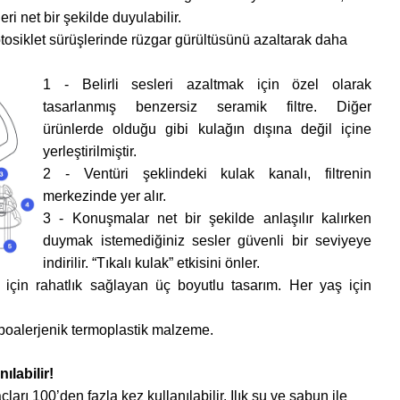
ri net bir şekilde duyulabilir.
osiklet sürüşlerinde rüzgar gürültüsünü azaltarak daha
.
1 - Belirli sesleri azaltmak için özel olarak
tasarlanmış benzersiz seramik filtre. Diğer
ürünlerde olduğu gibi kulağın dışına değil içine
yerleştirilmiştir.
2 - Ventüri şeklindeki kulak kanalı, filtrenin
merkezinde yer alır.
3 - Konuşmalar net bir şekilde anlaşılır kalırken
duymak istemediğiniz sesler güvenli bir seviyeye
indirilir. “Tıkalı kulak” etkisini önler.
için rahatlık sağlayan üç boyutlu tasarım. Her yaş için
ipoalerjenik termoplastik malzeme.
ılabilir!
ları 100’den fazla kez kullanılabilir. Ilık su ve sabun ile