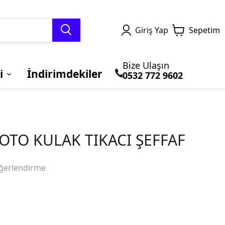
Giriş Yap
Sepetim
Bize Ulaşın
i
İndirimdekiler
0532 772 9602
TERMAL GİYİM ve
MOTOSİKLET
Honda
BLUETOOTH ve
BRANDALAR
Kawasaki
BALACLAVA
ÇANTALARI
İNTERCOM
TO KULAK TIKACI ŞEFFAF
ğerlendirme