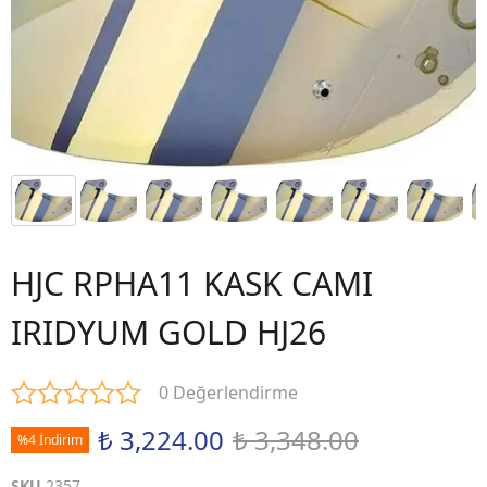
HJC RPHA11 KASK CAMI
IRIDYUM GOLD HJ26
0 Değerlendirme
₺ 3,224.00
₺ 3,348.00
%4 İndirim
SKU
2357