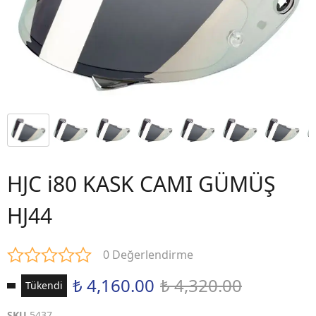
HJC i80 KASK CAMI GÜMÜŞ
HJ44
0 Değerlendirme
₺ 4,160.00
₺ 4,320.00
Tükendi
SKU
5437