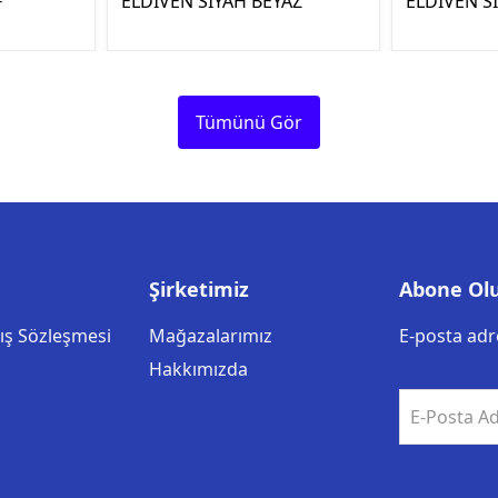
F
ELDİVEN SİYAH BEYAZ
ELDİVEN S
Tümünü Gör
Şirketimiz
Abone Ol
tış Sözleşmesi
Mağazalarımız
E-posta adre
Hakkımızda
E-Posta Ad