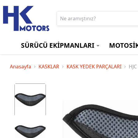
SÜRÜCÜ EKİPMANLARI
MOTOSİK
BOT ve ÇİZMELER
EKRAN/GÖSTERGE
Aprilia
PANTOLONLAR
MOTOSİKLET
Bajaj
Anasayfa
KASKLAR
KASK YEDEK PARÇALARI
HJC
KORUYUCU
KİLİTLERİ
Suzuki
Triumph
SÜRÜCÜ
YAĞMURLUKLAR
ÇANTALARI