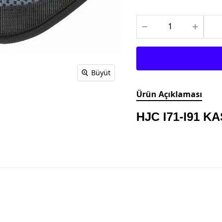
TEKSTİL MONTLAR
KASK YEDEK
PARÇALARI
Büyüt
Ürün Açıklaması
HJC I71-I91 K