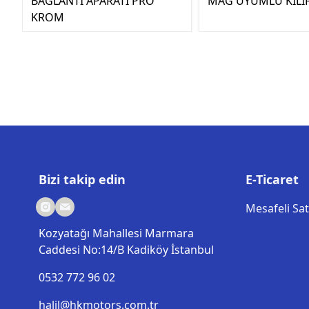
BAĞLANTI APARATI PRO
MAG UYUMLU KILI
KROM
Bizi takip edin
E-Ticaret
Mesafeli Sa
Kozyatağı Mahallesi Marmara
Caddesi No:14/B Kadiköy İstanbul
0532 772 96 02
halil@hkmotors.com.tr