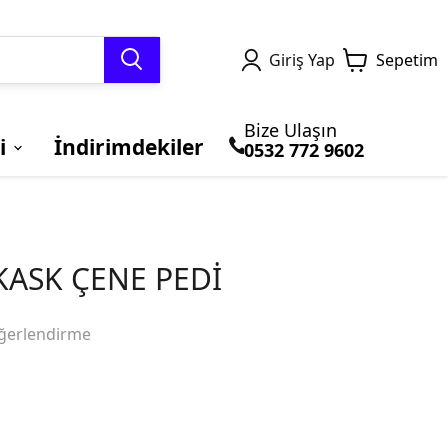
Giriş Yap
Sepetim
Bize Ulaşın
i
İndirimdekiler
0532 772 9602
TERMAL GİYİM ve
MOTOSİKLET
Honda
BLUETOOTH ve
BRANDALAR
Kawasaki
BALACLAVA
ÇANTALARI
İNTERCOM
 KASK ÇENE PEDİ
ğerlendirme