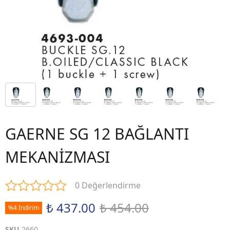
GAERNE SG 12 BAĞLANTI
MEKANİZMASI
0 Değerlendirme
₺ 437.00
₺ 454.00
%4 İndirim
SKU
2660