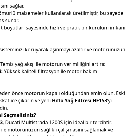
ını sağlar.
mürlü malzemeler kullanılarak üretilmiştir, bu sayede
ns sunar.
 boyutları sayesinde hızlı ve pratik bir kurulum imkanı
sisteminizi koruyarak aşınmayı azaltır ve motorunuzun
Temiz yağ akışı ile motorun verimliliğini artırır.
i:
Yüksek kaliteli filtrasyon ile motor bakım
rmeden önce motorun kapalı olduğundan emin olun. Eski
ikkatlice çıkarın ve yeni
Hiflo Yağ Filtresi HF153
’yi
din.
ni Seçmelisiniz?
53
, Ducati Multistrada 1200S için ideal bir tercihtir.
ı ile motorunuzun sağlıklı çalışmasını sağlamak ve