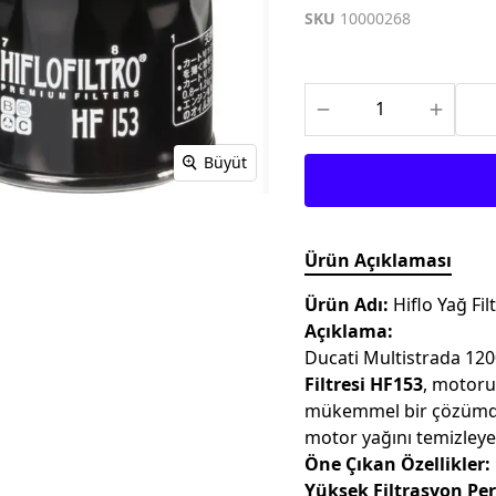
TEKSTİL MONTLAR
KASK YEDEK
SKU
10000268
PARÇALARI
Büyüt
Ürün Açıklaması
Ürün Adı:
Hiflo Yağ Fi
Açıklama:
Ducati Multistrada 120
Filtresi HF153
, motoru
mükemmel bir çözümdür.
motor yağını temizleye
Öne Çıkan Özellikler:
Yüksek Filtrasyon Pe