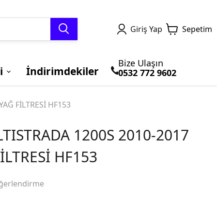
Giriş Yap
Sepetim
Bize Ulaşın
i
İndirimdekiler
0532 772 9602
TERMAL GİYİM ve
MOTOSİKLET
Honda
BLUETOOTH ve
BRANDALAR
Kawasaki
YAĞ FİLTRESİ HF153
BALACLAVA
ÇANTALARI
İNTERCOM
TISTRADA 1200S 2010-2017
İLTRESİ HF153
ğerlendirme