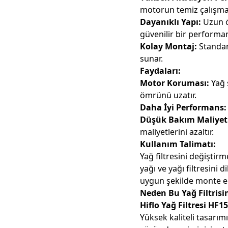
motorun temiz çalışmas
Dayanıklı Yapı:
Uzun ö
güvenilir bir performa
Kolay Montaj:
Standart
sunar.
Faydaları:
Motor Koruması:
Yağ 
ömrünü uzatır.
Daha İyi Performans:
Düşük Bakım Maliyet
maliyetlerini azaltır.
Kullanım Talimatı:
Yağ filtresini değişti
yağı ve yağı filtresini d
uygun şekilde monte e
Neden Bu Yağ Filtrisi
Hiflo Yağ Filtresi HF1
Yüksek kaliteli tasarım