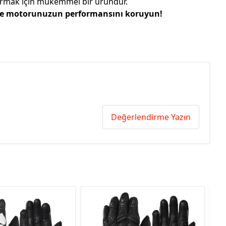
tırmak için mükemmel bir üründür.
 ve motorunuzun performansını koruyun!
Değerlendirme Yazın