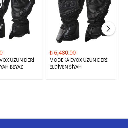
0
₺ 6,480.00
₺ 
VOX UZUN DERİ
MODEKA EVOX UZUN DERİ
QU
İYAH BEYAZ
ELDİVEN SİYAH
E