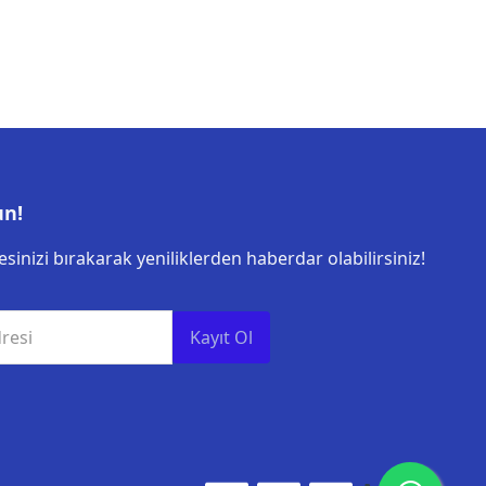
un!
sinizi bırakarak yeniliklerden haberdar olabilirsiniz!
resi
Kayıt Ol