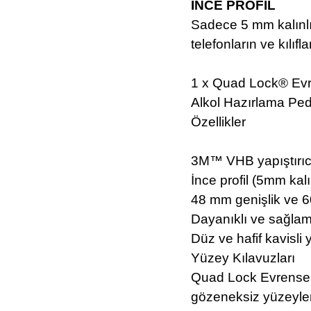
İNCE PROFİL
Sadece 5 mm kalınlı
telefonların ve kılıf
1 x Quad Lock® Evr
Alkol Hazırlama Ped
Özellikler
3M™ VHB yapıştırıc
İnce profil (5mm kal
48 mm genişlik ve 
Dayanıklı ve sağlam
Düz ve hafif kavisli 
Yüzey Kılavuzları
Quad Lock Evrensel 
gözeneksiz yüzeyle