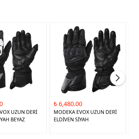
0
₺ 6,480.00
₺ 
VOX UZUN DERİ
MODEKA EVOX UZUN DERİ
QU
İYAH BEYAZ
ELDİVEN SİYAH
E