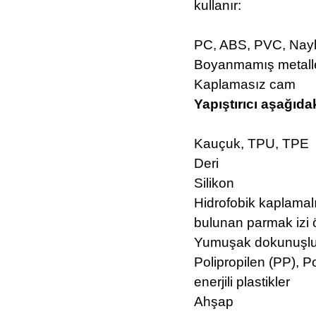
kullanır:
PC, ABS, PVC, Naylon
Boyanmamış metall
Kaplamasız cam
Yapıştırıcı aşağıda
Kauçuk, TPU, TPE
Deri
Silikon
Hidrofobik kaplamal
bulunan parmak izi ö
Yumuşak dokunuşlu
Polipropilen (PP), P
enerjili plastikler
Ahşap