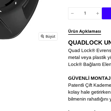
TEKSTİL MONTLAR
KASK YEDEK
PARÇALARI
Ürün Açıklaması
Büyüt
QUADLOCK UN
Quad Lock® Evrensel 
metal veya plastik y
Lock® Bağlantı Elem
GÜVENLİ MONTAJ
Patentli Çift Kademel
kolay hale getirirken,
bilmenin rahatlığını 