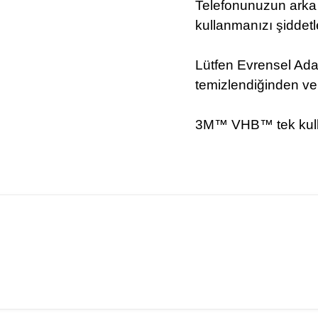
Telefonunuzun arka ta
kullanmanızı şiddetl
Lütfen Evrensel Ada
temizlendiğinden ve
3M™ VHB™ tek kullanı