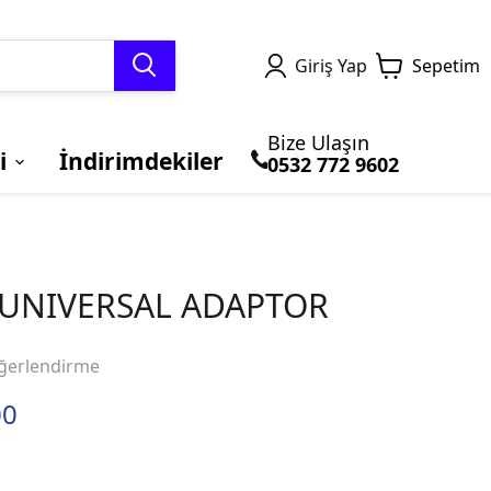
Giriş Yap
Sepetim
Bize Ulaşın
i
İndirimdekiler
0532 772 9602
TERMAL GİYİM ve
MOTOSİKLET
Honda
BLUETOOTH ve
BRANDALAR
Kawasaki
BALACLAVA
ÇANTALARI
İNTERCOM
UNIVERSAL ADAPTOR
ğerlendirme
00