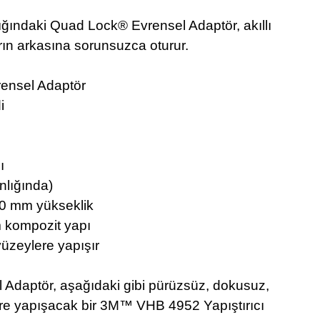
ğındaki Quad Lock® Evrensel Adaptör, akıllı
ların arkasına sorunsuzca oturur.
ensel Adaptör
i
ı
ınlığında)
60 mm yükseklik
 kompozit yapı
yüzeylere yapışır
Adaptör, aşağıdaki gibi pürüzsüz, dokusuz,
re yapışacak bir 3M™ VHB 4952 Yapıştırıcı