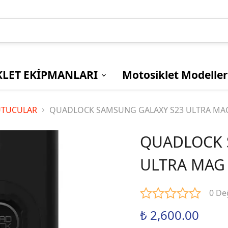
LET EKİPMANLARI
Motosiklet Modeller
GÜVENLİK
DİĞER
Bmw
SÜRÜCÜ
TELEFON
Ducati
UTUCULAR
QUADLOCK SAMSUNG GALAXY S23 ULTRA MAG
YELEKLERİ
AKSESUARLAR
KORUMALAR
TUTUCULAR
QUADLOCK 
Yamaha
MONTLAR
KASKLAR
ULTRA MAG 
SU GEÇİRMEZ
AÇIK KASKLAR
MONTLAR
KAPALI KASKLAR
0 De
YAZLIK / MEVSİMLİK
ÇENE AÇILIR
MONTLAR
KASKLAR
₺ 2,600.00
KADIN MONTLAR
KASK CAMLARI