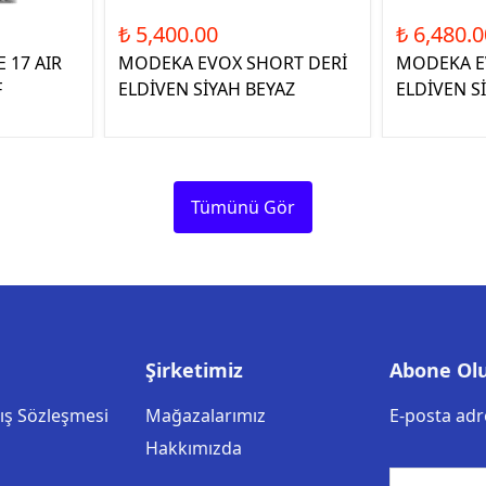
₺ 5,400.00
₺ 6,480.0
 17 AIR
MODEKA EVOX SHORT DERİ
MODEKA E
F
ELDİVEN SİYAH BEYAZ
ELDİVEN S
Tümünü Gör
Şirketimiz
Abone Ol
tış Sözleşmesi
Mağazalarımız
E-posta adre
Hakkımızda