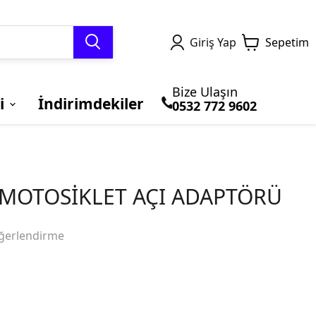
Giriş Yap
Sepetim
Bize Ulaşın
i
İndirimdekiler
0532 772 9602
TERMAL GİYİM ve
MOTOSİKLET
Honda
BLUETOOTH ve
BRANDALAR
Kawasaki
BALACLAVA
ÇANTALARI
İNTERCOM
MOTOSİKLET AÇI ADAPTÖRÜ
ğerlendirme