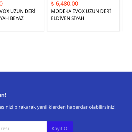
0
₺ 6,480.00
₺ 
VOX UZUN DERİ
MODEKA EVOX UZUN DERİ
QU
İYAH BEYAZ
ELDİVEN SİYAH
E
un!
sinizi bırakarak yeniliklerden haberdar olabilirsiniz!
resi
Kayıt Ol