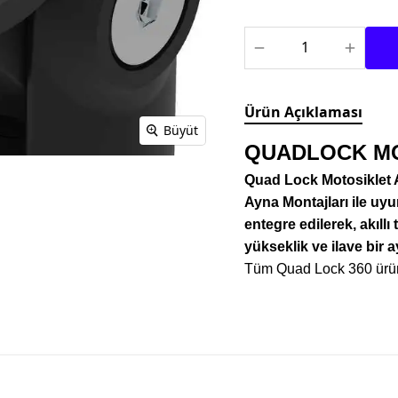
TEKSTİL MONTLAR
KASK YEDEK
PARÇALARI
Ürün Açıklaması
Büyüt
QUADLOCK MO
Quad Lock Motosiklet 
Ayna Montajları ile uyu
entegre edilerek, akıll
yükseklik ve ilave bir a
Tüm Quad Lock 360 ürün