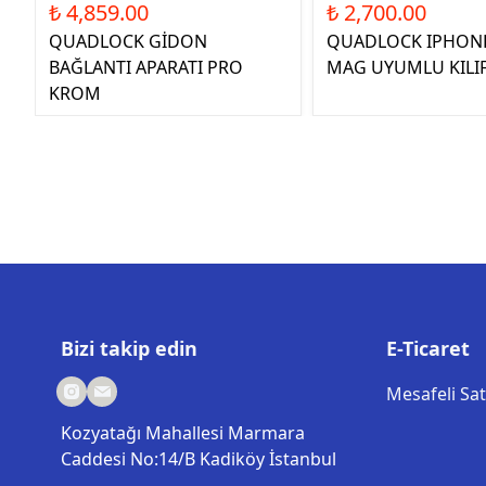
₺ 4,859.00
₺ 2,700.00
QUADLOCK GİDON
QUADLOCK IPHONE
BAĞLANTI APARATI PRO
MAG UYUMLU KILI
KROM
Bizi takip edin
E-Ticaret
Mesafeli Sa
Kozyatağı Mahallesi Marmara
Caddesi No:14/B Kadiköy İstanbul