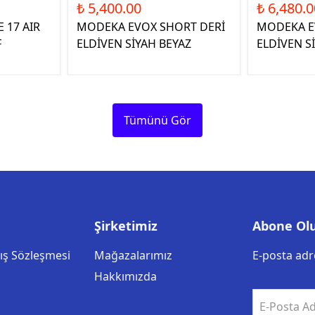
₺ 5,400.00
₺ 6,480.0
 17 AIR
MODEKA EVOX SHORT DERİ
MODEKA E
F
ELDİVEN SİYAH BEYAZ
ELDİVEN S
Tümünü Gör
Şirketimiz
Abone Ol
tış Sözleşmesi
Mağazalarımız
E-posta adre
Hakkımızda
E-Posta Ad