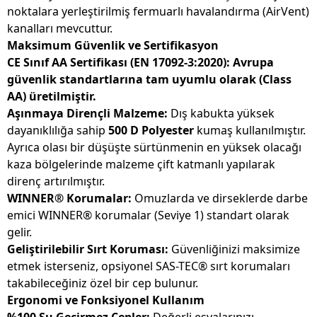
noktalara yerleştirilmiş fermuarlı havalandırma (AirVent)
kanalları mevcuttur.
Maksimum Güvenlik ve Sertifikasyon
CE Sınıf AA Sertifikası (EN 17092-3:2020):
Avrupa
güvenlik standartlarına tam uyumlu olarak (Class
AA) üretilmiştir.
Aşınmaya Dirençli Malzeme:
Dış kabukta yüksek
dayanıklılığa sahip
500 D Polyester
kumaş kullanılmıştır.
Ayrıca olası bir düşüşte sürtünmenin en yüksek olacağı
kaza bölgelerinde malzeme çift katmanlı yapılarak
direnç artırılmıştır.
WINNER® Korumalar:
Omuzlarda ve dirseklerde darbe
emici WINNER® korumalar (Seviye 1) standart olarak
gelir.
Geliştirilebilir Sırt Koruması:
Güvenliğinizi maksimize
etmek isterseniz, opsiyonel SAS-TEC® sırt korumaları
takabileceğiniz özel bir cep bulunur.
Ergonomi ve Fonksiyonel Kullanım