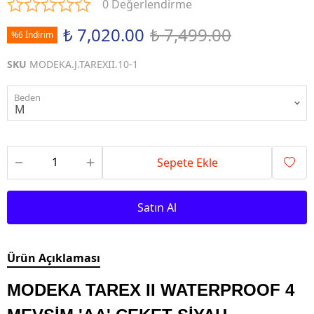
0 Değerlendirme
₺ 7,020.00
₺ 7,499.00
%6 İndirim
SKU
MODEKA.J.TAREXII.10-1
Beden
Sepete Ekle
Satın Al
Ürün Açıklaması
MODEKA TAREX II WATERPROOF 4