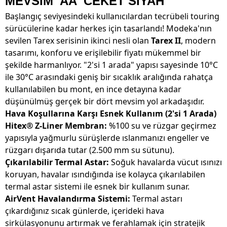
MEVSİM 'AA' CEKET SİYAH
Başlangıç seviyesindeki kullanıcılardan tecrübeli touring
sürücülerine kadar herkes için tasarlandı! Modeka'nın
sevilen Tarex serisinin ikinci nesli olan
Tarex II
, modern
tasarımı, konforu ve erişilebilir fiyatı mükemmel bir
şekilde harmanlıyor. "2'si 1 arada" yapısı sayesinde 10°C
ile 30°C arasındaki geniş bir sıcaklık aralığında rahatça
kullanılabilen bu mont, en ince detayına kadar
düşünülmüş gerçek bir dört mevsim yol arkadaşıdır.
Hava Koşullarına Karşı Esnek Kullanım (2'si 1 Arada)
Hitex® Z-Liner Membran:
%100 su ve rüzgar geçirmez
yapısıyla yağmurlu sürüşlerde ıslanmanızı engeller ve
rüzgarı dışarıda tutar (2.500 mm su sütunu).
Çıkarılabilir Termal Astar:
Soğuk havalarda vücut ısınızı
koruyan, havalar ısındığında ise kolayca çıkarılabilen
termal astar sistemi ile esnek bir kullanım sunar.
AirVent Havalandırma Sistemi:
Termal astarı
çıkardığınız sıcak günlerde, içerideki hava
sirkülasyonunu artırmak ve ferahlamak için stratejik