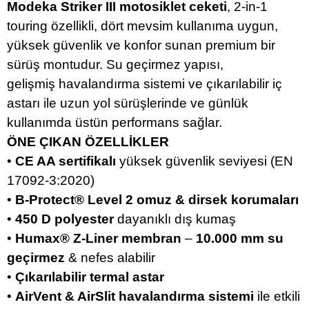
Modeka Striker III motosiklet ceketi
, 2‑in‑1
touring özellikli, dört mevsim kullanıma uygun,
yüksek güvenlik ve konfor sunan premium bir
sürüş montudur. Su geçirmez yapısı,
gelişmiş havalandırma sistemi ve çıkarılabilir iç
astarı ile uzun yol sürüşlerinde ve günlük
kullanımda üstün performans sağlar.
ÖNE ÇIKAN ÖZELLİKLER
•
CE AA sertifikalı
yüksek güvenlik seviyesi (EN
17092‑3:2020)
•
B‑Protect® Level 2 omuz & dirsek korumaları
•
450 D polyester
dayanıklı dış kumaş
•
Humax® Z‑Liner membran
–
10.000 mm su
geçirmez
& nefes alabilir
•
Çıkarılabilir termal astar
•
AirVent & AirSlit havalandırma sistemi
ile etkili