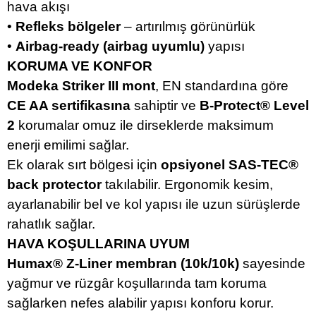
hava akışı
•
Refleks bölgeler
– artırılmış görünürlük
•
Airbag‑ready (airbag uyumlu)
yapısı
KORUMA VE KONFOR
Modeka Striker III mont
, EN standardına göre
CE AA sertifikasına
sahiptir ve
B‑Protect® Level
2
korumalar omuz ile dirseklerde maksimum
enerji emilimi sağlar.
Ek olarak sırt bölgesi için
opsiyonel SAS‑TEC®
back protector
takılabilir. Ergonomik kesim,
ayarlanabilir bel ve kol yapısı ile uzun sürüşlerde
rahatlık sağlar.
HAVA KOŞULLARINA UYUM
Humax® Z‑Liner membran (10k/10k)
sayesinde
yağmur ve rüzgâr koşullarında tam koruma
sağlarken nefes alabilir yapısı konforu korur.