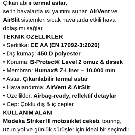
Çıkarılabilir
termal astar
,
serin havalarda ısı yalıtımı sunar.
AirVent
ve
AirSlit
sistemleri sıcak havalarda etkili hava
dolaşımı sağlar.
TEKNİK ÖZELLİKLER
• Sertifika:
CE AA (EN 17092‑3:2020)
• Dış kumaş:
450 D polyester
• Koruma:
B‑Protect® Level 2 omuz & dirsek
• Membran:
Humax® Z‑Liner – 10.000 mm
• Astar:
Çıkarılabilir termal astar
• Havalandırma:
AirVent & AirSlit
• Özellikler:
Airbag‑ready, reflektif detaylar
• Cep: Çoklu dış & iç cepler
KULLANIM ALANI
Modeka Striker III motosiklet ceketi
, touring,
uzun yol ve günlük sürüşler için ideal bir seçimdir.