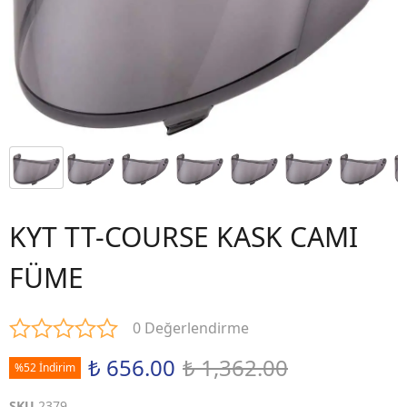
KYT TT-COURSE KASK CAMI
FÜME
0 Değerlendirme
₺ 656.00
₺ 1,362.00
%52 İndirim
SKU
2379