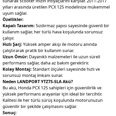
sunarak scooter’ınızın ihtiyaçlarını karşılar. 2011-2017
yılları arasında üretilen PCX 125 modelinize mükemmel
uyum sağlar.
Özellikler:
Kapalı Tasarım:
Sızdırmaz yapısı sayesinde güvenli bir
kullanım sağlar, her türlü hava koşulunda sorunsuz
çalışır.
Hızlı Şarj:
Yüksek amper akışı ile motoru anında
çalıştırarak pratik bir kullanım sunar.
Uzun Ömür:
Dayanıklı malzemeleri ile uzun süreli
performans sağlar, daha az bakım gerektirir.
Kolay Montaj:
Standart ölçüleri sayesinde hızlı ve
sorunsuz montaj imkanı sunar.
Neden LANDPORT YTZ7S-SLA Akü?
Bu akü, Honda PCX 125 sahipleri için güvenilirlik ve
yüksek performans arayanlar için ideal bir tercihtir.
Kalitesi ile her türlü sürüş koşulunda motorunuzun
güvenilir bir şekilde çalışmasını sağlar.
Sonuç: