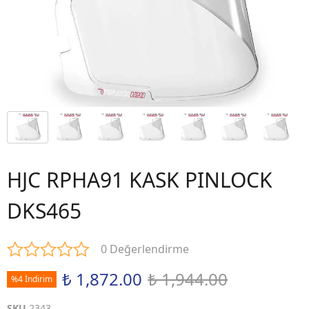
HJC RPHA91 KASK PINLOCK
DKS465
0 Değerlendirme
₺ 1,872.00
₺ 1,944.00
%4 İndirim
SKU
2343