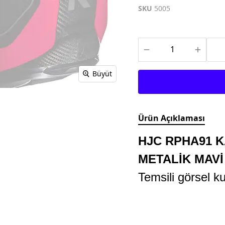
TEKSTİL MONTLAR
KASK YEDEK
SKU
5005
PARÇALARI
Büyüt
Ürün Açıklaması
HJC RPHA91 
METALİK MAVİ
Temsili görsel ku