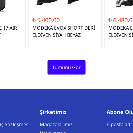
₺ 5,400.00
₺ 6,480.0
 17 AIR
MODEKA EVOX SHORT DERİ
MODEKA E
F
ELDİVEN SİYAH BEYAZ
ELDİVEN S
Tümünü Gör
Şirketimiz
Abone Ol
tış Sözleşmesi
Mağazalarımız
E-posta adre