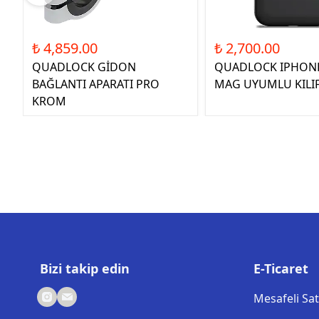
₺ 4,859.00
₺ 2,700.00
QUADLOCK GİDON
QUADLOCK IPHONE
BAĞLANTI APARATI PRO
MAG UYUMLU KILI
KROM
Bizi takip edin
E-Ticaret
Mesafeli Sa