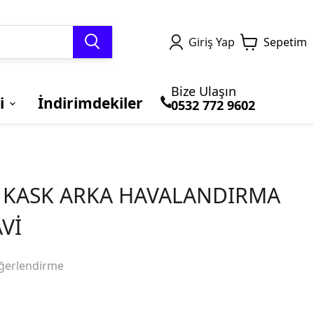
Giriş Yap
Sepetim
Bize Ulaşın
i
İndirimdekiler
0532 772 9602
TERMAL GİYİM ve
MOTOSİKLET
Honda
BLUETOOTH ve
BRANDALAR
Kawasaki
BALACLAVA
ÇANTALARI
İNTERCOM
1 KASK ARKA HAVALANDIRMA
Vİ
ğerlendirme