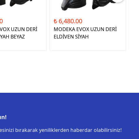
0
₺ 6,480.00
₺ 
VOX UZUN DERİ
MODEKA EVOX UZUN DERİ
QU
İYAH BEYAZ
ELDİVEN SİYAH
E
un!
sinizi bırakarak yeniliklerden haberdar olabilirsiniz!