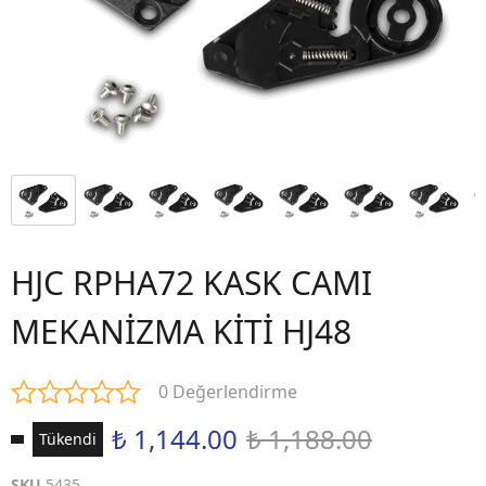
HJC RPHA72 KASK CAMI
MEKANİZMA KİTİ HJ48
0 Değerlendirme
₺ 1,144.00
₺ 1,188.00
Tükendi
SKU
5435