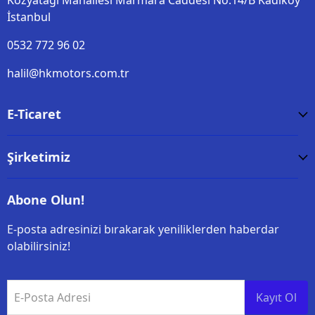
Kozyatağı Mahallesi Marmara Caddesi No:14/B Kadiköy
İstanbul
0532 772 96 02
halil@hkmotors.com.tr
E-Ticaret
Şirketimiz
Abone Olun!
E-posta adresinizi bırakarak yeniliklerden haberdar
olabilirsiniz!
E-Posta Adresi
Kayıt Ol