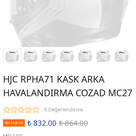
HJC RPHA71 KASK ARKA
HAVALANDIRMA COZAD MC27
0 Değerlendirme
₺ 832.00
₺ 864.00
%4 İndirim
SKU
5350