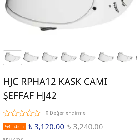
HJC RPHA12 KASK CAMI
ŞEFFAF HJ42
0 Değerlendirme
₺ 3,120.00
₺ 3,240.00
%4 İndirim
SKU
4283