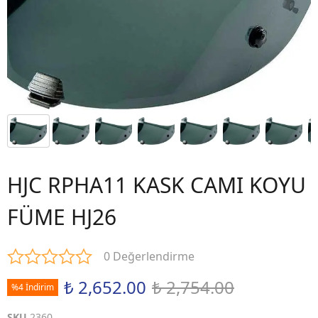
HJC RPHA11 KASK CAMI KOYU
FÜME HJ26
0 Değerlendirme
₺ 2,652.00
₺ 2,754.00
%4 İndirim
SKU
2360