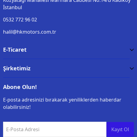
Kozyatağı Mahallesi Marmara Caddesi No:14/B Kadiköy
İstanbul
0532 772 96 02
halil@hkmotors.com.tr
E-Ticaret
Şirketimiz
Abone Olun!
E-posta adresinizi bırakarak yeniliklerden haberdar
olabilirsiniz!
E-Posta Adresi
Kayıt Ol