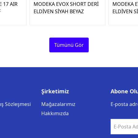
 17 AIR
MODEKA EVOX SHORT DERİ
MODEKA E
F
ELDİVEN SİYAH BEYAZ
ELDİVEN S
Tümünü Gör
Şirketimiz
Abone Ol
tış Sözleşmesi
Mağazalarımız
E-posta adre
Hakkımızda
E-Posta Ad