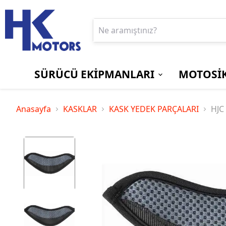
SÜRÜCÜ EKİPMANLARI
MOTOSİK
BOT ve ÇİZMELER
EKRAN/GÖSTERGE
Aprilia
PANTOLONLAR
MOTOSİKLET
Bajaj
Anasayfa
KASKLAR
KASK YEDEK PARÇALARI
HJC
KORUYUCU
KİLİTLERİ
Suzuki
Triumph
SÜRÜCÜ
YAĞMURLUKLAR
ÇANTALARI