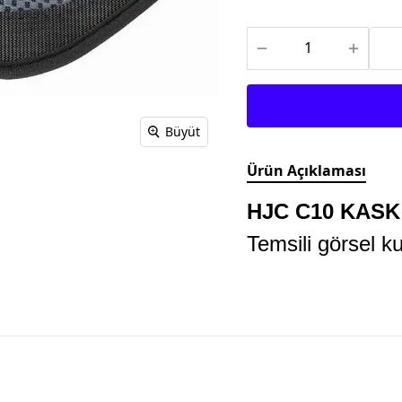
TEKSTİL MONTLAR
KASK YEDEK
PARÇALARI
Büyüt
Ürün Açıklaması
HJC C10 KASK
Temsili görsel ku