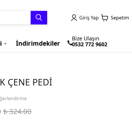
Giriş Yap
Sepetim
Bize Ulaşın
i
İndirimdekiler
0532 772 9602
TERMAL GİYİM ve
MOTOSİKLET
Honda
BLUETOOTH ve
BRANDALAR
Kawasaki
BALACLAVA
ÇANTALARI
İNTERCOM
SK ÇENE PEDİ
ğerlendirme
0
₺ 324.00