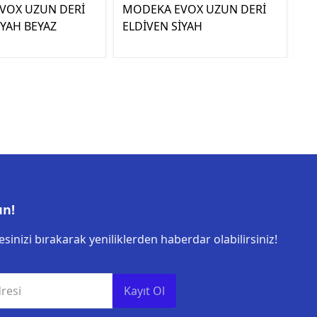
VOX UZUN DERİ
MODEKA EVOX UZUN DERİ
QU
İYAH BEYAZ
ELDİVEN SİYAH
E
un!
sinizi bırakarak yeniliklerden haberdar olabilirsiniz!
resi
Kayıt Ol