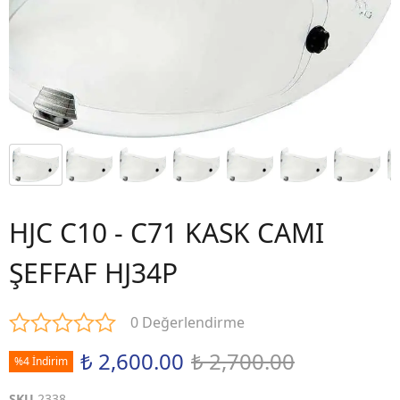
HJC C10 - C71 KASK CAMI
ŞEFFAF HJ34P
0 Değerlendirme
₺ 2,600.00
₺ 2,700.00
%4 İndirim
SKU
2338