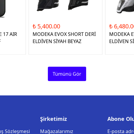
₺ 5,400.00
₺ 6,480.0
 17 AIR
MODEKA EVOX SHORT DERİ
MODEKA E
F
ELDİVEN SİYAH BEYAZ
ELDİVEN S
Tümünü Gör
Şirketimiz
Abone Ol
tış Sözleşmesi
Mağazalarımız
E-posta adre