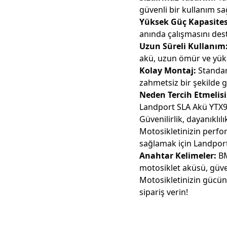
güvenli bir kullanım sağ
Yüksek Güç Kapasites
anında çalışmasını dest
Uzun Süreli Kullanım
akü, uzun ömür ve yüks
Kolay Montaj:
Standart
zahmetsiz bir şekilde g
Neden Tercih Etmelisi
Landport SLA Akü YTX9-
Güvenilirlik, dayanıklı
Motosikletinizin perfo
sağlamak için Landport
Anahtar Kelimeler:
BM
motosiklet aküsü, güve
Motosikletinizin gücün
sipariş verin!