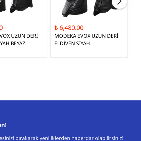
0
₺ 6,480.00
₺ 
VOX UZUN DERİ
MODEKA EVOX UZUN DERİ
QU
İYAH BEYAZ
ELDİVEN SİYAH
E
un!
sinizi bırakarak yeniliklerden haberdar olabilirsiniz!