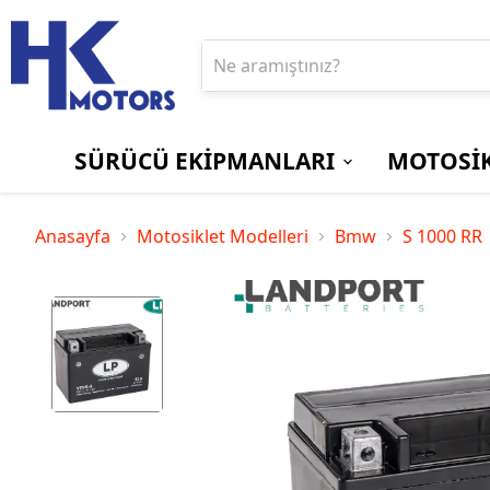
SÜRÜCÜ EKİPMANLARI
MOTOSİK
BOT ve ÇİZMELER
EKRAN/GÖSTERGE
Aprilia
PANTOLONLAR
MOTOSİKLET
Bajaj
Anasayfa
Motosiklet Modelleri
Bmw
S 1000 RR
KORUYUCU
KİLİTLERİ
Suzuki
Triumph
SÜRÜCÜ
YAĞMURLUKLAR
ÇANTALARI