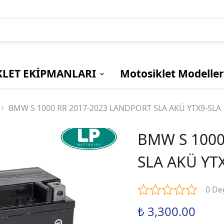
LET EKİPMANLARI
Motosiklet Modeller
GÜVENLİK
DİĞER
Bmw
SÜRÜCÜ
TELEFON
Ducati
BMW S 1000 RR 2017-2023 LANDPORT SLA AKÜ YTX9-SLA
YELEKLERİ
AKSESUARLAR
KORUMALAR
TUTUCULAR
BMW S 1000
Yamaha
MONTLAR
KASKLAR
SLA AKÜ YT
SU GEÇİRMEZ
AÇIK KASKLAR
MONTLAR
KAPALI KASKLAR
0 De
YAZLIK / MEVSİMLİK
ÇENE AÇILIR
MONTLAR
KASKLAR
₺ 3,300.00
KADIN MONTLAR
KASK CAMLARI