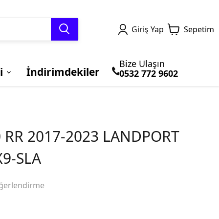
Giriş Yap
Sepetim
Bize Ulaşın
i
İndirimdekiler
0532 772 9602
TERMAL GİYİM ve
MOTOSİKLET
Honda
BLUETOOTH ve
BRANDALAR
Kawasaki
BALACLAVA
ÇANTALARI
İNTERCOM
 RR 2017-2023 LANDPORT
X9-SLA
ğerlendirme