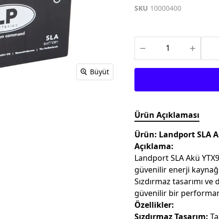
TEKSTİL MONTLAR
KASK YEDEK
SKU
10000400
PARÇALARI
Büyüt
Ürün Açıklaması
Ürün: Landport SLA A
Açıklama:
Landport SLA Akü YTX9
güvenilir enerji kaynağ
Sızdırmaz tasarımı ve d
güvenilir bir performa
Özellikler:
Sızdırmaz Tasarım:
Ta