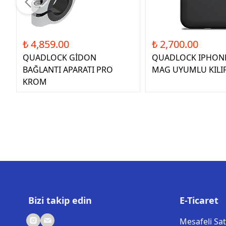
₺ 4,859.00
₺ 2,700.00
QUADLOCK GİDON
QUADLOCK IPHONE
BAĞLANTI APARATI PRO
MAG UYUMLU KILI
KROM
Bizi takip edin
E-Ticaret
Mesafeli Sa