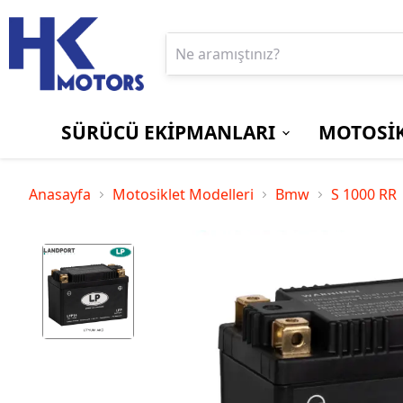
SÜRÜCÜ EKİPMANLARI
MOTOSİK
BOT ve ÇİZMELER
EKRAN/GÖSTERGE
Aprilia
PANTOLONLAR
MOTOSİKLET
Bajaj
Anasayfa
Motosiklet Modelleri
Bmw
S 1000 RR
KORUYUCU
KİLİTLERİ
Suzuki
Triumph
SÜRÜCÜ
YAĞMURLUKLAR
ÇANTALARI