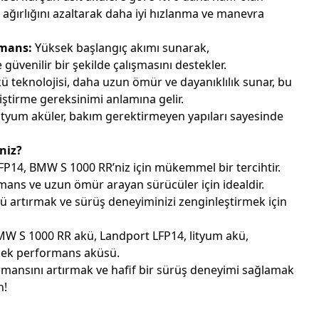
 ağırlığını azaltarak daha iyi hızlanma ve manevra
rmans:
Yüksek başlangıç akımı sunarak,
e güvenilir bir şekilde çalışmasını destekler.
ü teknolojisi, daha uzun ömür ve dayanıklılık sunar, bu
iştirme gereksinimi anlamına gelir.
ityum aküler, bakım gerektirmeyen yapıları sayesinde
niz?
P14, BMW S 1000 RR’niz için mükemmel bir tercihtir.
rmans ve uzun ömür arayan sürücüler için idealdir.
ü artırmak ve sürüş deneyiminizi zenginleştirmek için
W S 1000 RR akü, Landport LFP14, lityum akü,
sek performans aküsü.
rmansını artırmak ve hafif bir sürüş deneyimi sağlamak
n!