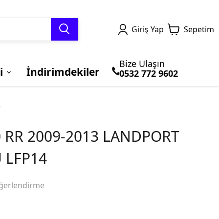
Giriş Yap
Sepetim
Bize Ulaşın
i
İndirimdekiler
0532 772 9602
TERMAL GİYİM ve
MOTOSİKLET
Honda
BLUETOOTH ve
BRANDALAR
Kawasaki
4
BALACLAVA
ÇANTALARI
İNTERCOM
 RR 2009-2013 LANDPORT
 LFP14
ğerlendirme