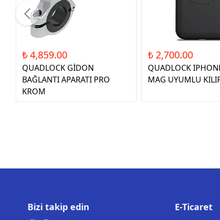
₺ 4,859.00
₺ 2,700.00
QUADLOCK GİDON
QUADLOCK IPHONE
BAĞLANTI APARATI PRO
MAG UYUMLU KILI
KROM
Bizi takip edin
E-Ticaret