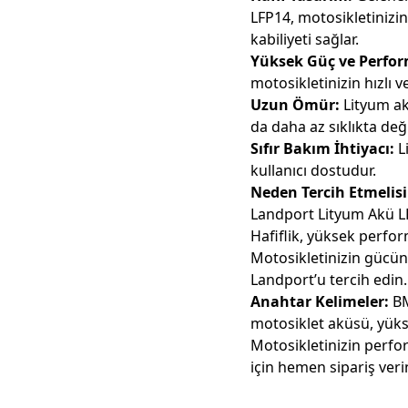
LFP14, motosikletinizin
kabiliyeti sağlar.
Yüksek Güç ve Perfo
motosikletinizin hızlı v
Uzun Ömür:
Lityum ak
da daha az sıklıkta değ
Sıfır Bakım İhtiyacı:
L
kullanıcı dostudur.
Neden Tercih Etmelisi
Landport Lityum Akü LF
Hafiflik, yüksek perfo
Motosikletinizin gücün
Landport’u tercih edin.
Anahtar Kelimeler:
BM
motosiklet aküsü, yük
Motosikletinizin perfo
için hemen sipariş veri