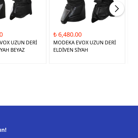
0
₺ 6,480.00
₺ 
VOX UZUN DERİ
MODEKA EVOX UZUN DERİ
QU
İYAH BEYAZ
ELDİVEN SİYAH
E
un!