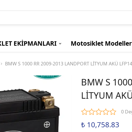
LET EKİPMANLARI
Motosiklet Modeller
GÜVENLİK
DİĞER
Bmw
SÜRÜCÜ
TELEFON
Ducati
BMW S 1000 RR 2009-2013 LANDPORT LİTYUM AKÜ LFP1
YELEKLERİ
AKSESUARLAR
KORUMALAR
TUTUCULAR
BMW S 1000
Yamaha
MONTLAR
KASKLAR
LİTYUM AKÜ
SU GEÇİRMEZ
AÇIK KASKLAR
MONTLAR
KAPALI KASKLAR
0 De
YAZLIK / MEVSİMLİK
ÇENE AÇILIR
MONTLAR
KASKLAR
₺ 10,758.83
KADIN MONTLAR
KASK CAMLARI