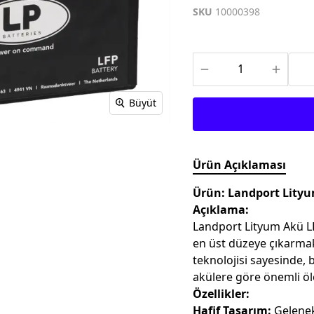
TEKSTİL MONTLAR
KASK YEDEK
SKU
10000398
PARÇALARI
Büyüt
Ürün Açıklaması
Ürün: Landport Lityu
Açıklama:
Landport Lityum Akü L
en üst düzeye çıkarmak 
teknolojisi sayesinde
akülere göre önemli ölçü
Özellikler:
Hafif Tasarım:
Gelenek