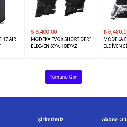
₺ 5,400.00
₺ 6,480.0
 17 AIR
MODEKA EVOX SHORT DERİ
MODEKA E
F
ELDİVEN SİYAH BEYAZ
ELDİVEN S
Tümünü Gör
Şirketimiz
Abone Ol