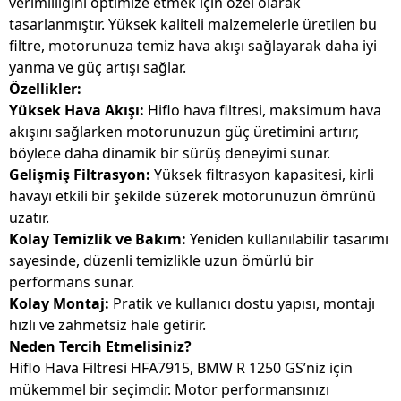
verimliliğini optimize etmek için özel olarak
tasarlanmıştır. Yüksek kaliteli malzemelerle üretilen bu
filtre, motorunuza temiz hava akışı sağlayarak daha iyi
yanma ve güç artışı sağlar.
Özellikler:
Yüksek Hava Akışı:
Hiflo hava filtresi, maksimum hava
akışını sağlarken motorunuzun güç üretimini artırır,
böylece daha dinamik bir sürüş deneyimi sunar.
Gelişmiş Filtrasyon:
Yüksek filtrasyon kapasitesi, kirli
havayı etkili bir şekilde süzerek motorunuzun ömrünü
uzatır.
Kolay Temizlik ve Bakım:
Yeniden kullanılabilir tasarımı
sayesinde, düzenli temizlikle uzun ömürlü bir
performans sunar.
Kolay Montaj:
Pratik ve kullanıcı dostu yapısı, montajı
hızlı ve zahmetsiz hale getirir.
Neden Tercih Etmelisiniz?
Hiflo Hava Filtresi HFA7915, BMW R 1250 GS’niz için
mükemmel bir seçimdir. Motor performansınızı