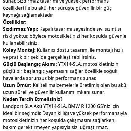
sunar. Sızdırmaz tasarımı ve yüksek performans
özellikleri ile bu akü, her sürüşte güvenilir bir güç
kaynağı sağlamaktadır.
Özellikler:
Sızdırmaz Yapı:
Kapalı tasarımı sayesinde sıvı sızıntısı
riski yoktur, böylece motosikletinizi her koşulda güvenle
kullanabilirsiniz.
Kolay Montaj:
Kullanıcı dostu tasarımı ile montajı hızlı
ve pratik bir şekilde gerçekleştirebilirsiniz.
Güçlü Başlangıç Akımı:
YTX14-SLA, motosikletinizin
güçlü bir başlangıç yapmasını sağlar, özellikle soğuk
havalarda sorunsuz bir performans sunar.
Uzun Ömür:
Kaliteli malzemelerle üretilmiş olan bu akü,
uzun süreli ve güvenilir kullanım imkanı sunar.
Neden Tercih Etmelisiniz?
Landport SLA Akü YTX14-SLA, BMW R 1200 GS’niz için
ideal bir seçimdir. Dayanıklılığı ve yüksek performansıyla
motosikletinizin her koşulda çalışmasını sağlarken,
bakım gerektirmeyen yapısıyla sizi uğraştırmaz.