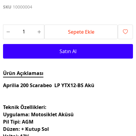
SKU
10000004
Sepete Ekle
Satın Al
Ürün Açıklaması
Aprilia 200 Scarabeo LP YTX12-BS Akü
Teknik Özellikleri:
Uygulama: Motosiklet Aküsü
Pil Tipi: AGM
Düzen: + Kutup Sol