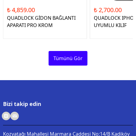
₺ 4,859.00
₺ 2,700.00
QUADLOCK GİDON BAĞLANTI
QUADLOCK IPHON
APARATI PRO KROM
UYUMLU KILIF
Tümünü Gör
Bizi takip edin
Kozyatağı Mahallesi Marmara Caddesi No:14/B Kadiköy