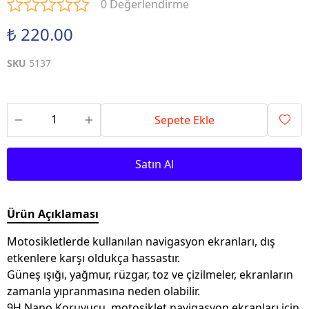
0 Değerlendirme
₺ 220.00
SKU
5137
Sepete Ekle
Satın Al
Ürün Açıklaması
Motosikletlerde kullanılan navigasyon ekranları, dış
etkenlere karşı oldukça hassastır.
Güneş ışığı, yağmur, rüzgar, toz ve çizilmeler, ekranların
zamanla yıpranmasına neden olabilir.
9H Nano Koruyucu, motosiklet navigasyon ekranları için