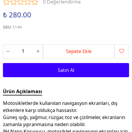
0 Değerlendirme
₺ 280.00
SKU
5144
Sepete Ekle
Satın Al
Ürün Açıklaması
Motosikletlerde kullanılan navigasyon ekranları, dış
etkenlere karşı oldukça hassastır.
Güneş ışığı, yağmur, rüzgar, toz ve çizilmeler, ekranların
zamanla yıpranmasına neden olabilir.
9H Nano Koruyucu, motosiklet navigasyon ekranları için